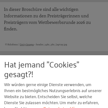
In dieser Broschüre sind alle wichtigen
Informationen zu den Preisträgerinnen und
Preisträgern vom Wettbewerbsrunde 2026 zu
finden.
© Ridofranz /
Getty Images
– header_1460_360_Laptop.jpg
Bildquellen und Copyright-Hinweise
Ihnen gefällt dieser Beitrag? Teilen Sie ihn mit anderen:
Hat jemand "Cookies"
gesagt?!
Wir würden gerne einige Dienste verwenden, um
Bleiben Sie auf dem Laufenden!
Ihnen ein bestmögliches Nutzungserlebnis auf unserer
Website zu bieten. Entscheiden Sie selbst, welche
Mit unseren RKW Alerts bleiben Sie immer auf dem
Dienste Sie zulassen möchten.
Um mehr zu erfahren,
Laufenden. Wir informieren Sie automatisch und