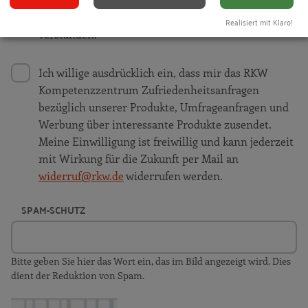
ich die
Datenschutzerklärung
gelesen und
Realisiert mit Klaro!
verstanden.
Ich willige ausdrücklich ein, dass mir das RKW
Kompetenzzentrum Zufriedenheitsanfragen
bezüglich unserer Produkte, Umfrageanfragen und
Werbung über interessante Produkte zusendet.
Meine Einwilligung ist freiwillig und kann jederzeit
mit Wirkung für die Zukunft per Mail an
widerruf@rkw.de
widerrufen werden.
SPAM-SCHUTZ
Bitte geben Sie hier das Wort ein, das im Bild angezeigt wird. Dies
dient der Reduktion von Spam.