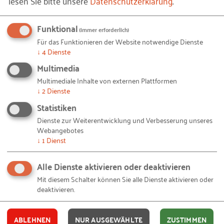
lesen Sie bitte unsere
Datenschutzerklärung
.
kostenlos, sobald es etwas Neues zum Projekt "
Auf
IT gebaut
" auf unserer Website gibt. Alles, was Sie
Funktional
(immer erforderlich)
dafür brauchen, ist eine E-Mail-Adresse und 10
Für das Funktionieren der Website notwendige Dienste
Sekunden Zeit.
↓
4
Dienste
Multimedia
IHRE E-MAIL-ADRESSE
Multimediale Inhalte von externen Plattformen
↓
2
Dienste
Statistiken
Dienste zur Weiterentwicklung und Verbesserung unseres
Ich akzeptiere die
Nutzungsbedingungen
.
Webangebotes
↓
1
Dienst
Ja, ich stimme zu, dass das RKW
Kompetenzzentrum meine persönlichen Daten
Alle Dienste aktivieren oder deaktivieren
zum oben genannten Zweck sowie zur Erzeugung
Mit diesem Schalter können Sie alle Dienste aktivieren oder
eines kostenlosen Nutzerkontos verwendet. Meine
deaktivieren.
Einwilligung ist freiwillig und kann jederzeit mit
Wirkung für die Zukunft per Mail an
ABLEHNEN
NUR AUSGEWÄHLTE
ZUSTIMMEN
widerruf@rkw.de
widerrufen werden. Ferner habe