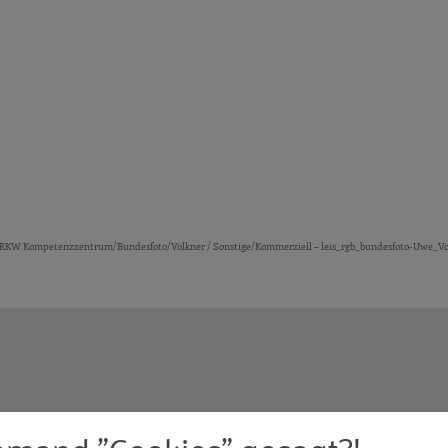
RKW Kompetenzzentrum/Bundesfoto/Völkner / Sonstige/Kommerziell – leis_rgb_bundesfoto-Uwe_Vo
emand "Cookies" gesagt?!