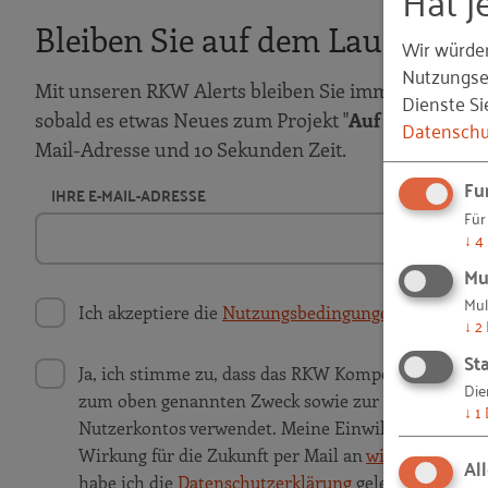
Bleiben Sie auf dem Laufenden
Wir würde
Nutzungser
Mit unseren RKW Alerts bleiben Sie immer auf dem 
Dienste Si
sobald es etwas Neues zum Projekt "
Auf IT gebaut
" 
Datenschu
Mail-Adresse und 10 Sekunden Zeit.
Fu
IHRE E-MAIL-ADRESSE
Für
↓
4
Mu
Mul
Ich akzeptiere die
Nutzungsbedingungen
.
↓
2
Sta
Ja, ich stimme zu, dass das RKW Kompetenzzentru
Die
zum oben genannten Zweck sowie zur Erzeugung ei
↓
1
Nutzerkontos verwendet. Meine Einwilligung ist frei
Wirkung für die Zukunft per Mail an
widerruf@rkw.
Al
habe ich die
Datenschutzerklärung
gelesen und vers