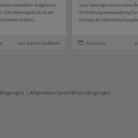
s eine zusätzliche Aufgabe im
2025 bestätigte erneut seine B
t. DAs Ideentagebuch ist ein
Fortbildungsveranstaltung für
 kreatives Arbeits…
entlang der Wertschöpfungsk
25
von Kathrin Großheim
22.10.2025
v
dingungen
Allgemeine Geschäftsbedingungen