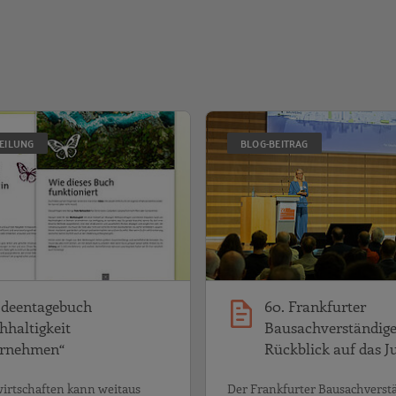
Unternehmensführung und Innovation stellt sich vor:
Das Ideentagebuch „Nachhaltigk
TEILUNG
BLOG-BEITRAG
Ideentagebuch
60. Frankfurter
hhaltigkeit
Bausachverständige
rnehmen“
Rückblick auf das 
wirtschaften kann weitaus
Der Frankfurter Bausachverst