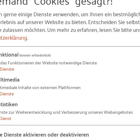
!
n gerne einige Dienste verwenden, um Ihnen ein bestmöglic
lebnis auf unserer Website zu bieten. Entscheiden Sie selbst
Laufenden. Wir informieren Sie automatisch und kosten
e zulassen möchten.
Um mehr zu erfahren, lesen Sie bitte un
auf unserer Website gibt. Alles, was Sie dafür brauchen, is
tzerklärung
.
nktional
(immer erforderlich)
 das Funktionieren der Website notwendige Dienste
Dienste
ltimedia
timediale Inhalte von externen Plattformen
Dienste
tistiken
m meine persönlichen Daten
nste zur Weiterentwicklung und Verbesserung unseres Webangebotes
nes kostenlosen
Dienst
willig und kann jederzeit mit
de
widerrufen werden. Ferner
le Dienste aktivieren oder deaktivieren
tanden.