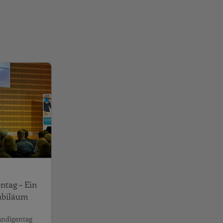
eit Unternehmen“
60. Frankfurter Bausachverständigentag – Ein Rüc
ntag – Ein
Jubiläum
ändigentag