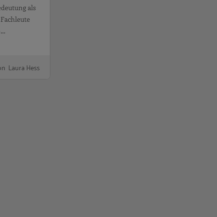
edeutung als
 Fachleute
e…
on Laura Hess