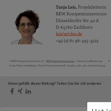
Tanja Leis,
Projektleiterin
RKW Kompetenzzentrum
Düsseldorfer Str. 40 A
D-65760 Eschborn
leis(at)rkw.de
+49 (0) 61 96-495-3525
© RKW Kompetenzzentrum e.V. /
RKW Kompetenzzentrum
– christina-hoffmann.jpg
© 
Bildquellen und Copyright-Hinweise
© Lisa Freiin von Rössing / Privat/Non-kommerziell – header_1460_360_Gewinnerin.jpg
Ihnen gefällt dieser Beitrag? Teilen Sie ihn mit anderen:
Hat j