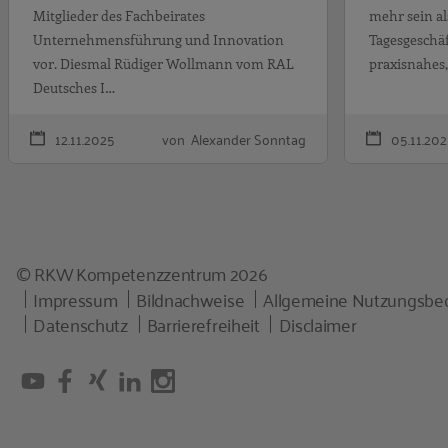
Mitglieder des Fachbeirates
mehr sein al
Unternehmensführung und Innovation
Tagesgeschäf
vor. Diesmal Rüdiger Wollmann vom RAL
praxisnahes,
Deutsches I…
12.11.2025
von Alexander Sonntag
05.11.20
© RKW Kompetenzzentrum 2026
Impressum
Bildnachweise
Allgemeine Nutzungsbe
Datenschutz
Barrierefreiheit
Disclaimer