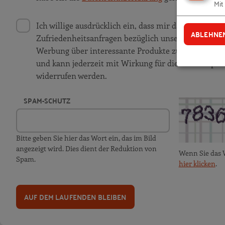
Mit
Ich willige ausdrücklich ein, dass mir das RKW K
ABLEHNE
Zufriedenheitsanfragen bezüglich unserer Produkt
Werbung über interessante Produkte zusendet. Meine 
und kann jederzeit mit Wirkung für die Zukunft per
widerrufen werden.
SPAM-SCHUTZ
Bitte geben Sie hier das Wort ein, das im Bild
angezeigt wird. Dies dient der Reduktion von
Wenn Sie das 
Spam.
hier klicken
.
AUF DEM LAUFENDEN BLEIBEN