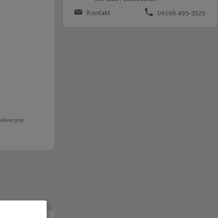
Kontakt
06196 495-3525
elkner.png