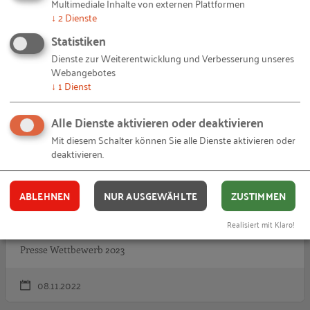
Multimediale Inhalte von externen Plattformen
↓
2
Dienste
U
PRESSEMITTEILUNG
Statistiken
Dienste zur Weiterentwicklung und Verbesserung unseres
Webangebotes
↓
1
Dienst
Alle Dienste aktivieren oder deaktivieren
Mit diesem Schalter können Sie alle Dienste aktivieren oder
deaktivieren.
Update zum Wettbewerb „Auf IT gebaut –
Bauberufe mit Zukunft“ 2023! Anmeldefrist
ABLEHNEN
NUR AUSGEWÄHLTE
ZUSTIMMEN
verlängert bis zum 28. November 2022 / neue
Medienpartnerschaft mit „der Bauingenieur“
Realisiert mit Klaro!
Presse Wettbewerb 2023
08.11.2022