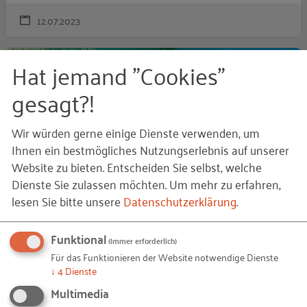
12.07.2023
D
Hat jemand "Cookies"
PRESSEMITTEILUNG
gesagt?!
Wir würden gerne einige Dienste verwenden, um
Ihnen ein bestmögliches Nutzungserlebnis auf unserer
Website zu bieten. Entscheiden Sie selbst, welche
Dienste Sie zulassen möchten.
Um mehr zu erfahren,
Die Gewinner des Wettbewerbs „Auf IT
lesen Sie bitte unsere
Datenschutzerklärung
.
gebaut – Bauberufe mit Zukunft“ 2023 stehen
fest!
Funktional
(immer erforderlich)
Für das Funktionieren der Website notwendige Dienste
Presse Wettbewerb 2023
↓
4
Dienste
Multimedia
18.04.2023