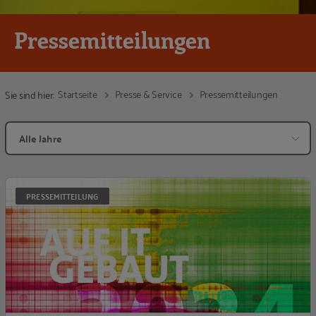
Pressemitteilungen
Startseite
Presse & Service
Pressemitteilungen
Sie sind hier:
P
PRESSEMITTEILUNG