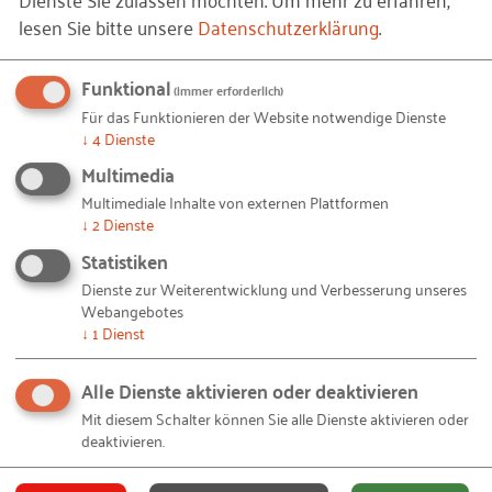
lesen Sie bitte unsere
Datenschutzerklärung
.
SPAM-SCHUTZ
Funktional
(immer erforderlich)
Für das Funktionieren der Website notwendige Dienste
Bitte geben Sie hier das Wort ein, das im Bild angezeigt wird. Dies
↓
4
Dienste
dient der Reduktion von Spam.
Multimedia
Multimediale Inhalte von externen Plattformen
↓
2
Dienste
Statistiken
Dienste zur Weiterentwicklung und Verbesserung unseres
Wenn Sie das Wort nicht lesen können,
bitte hier klicken
.
Webangebotes
↓
1
Dienst
AUF DEM LAUFENDEN BLEIBEN
Alle Dienste aktivieren oder deaktivieren
Mit diesem Schalter können Sie alle Dienste aktivieren oder
deaktivieren.
Auch interessant