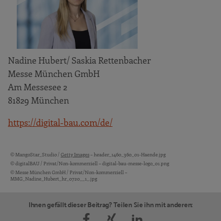
Nadine Hubert/ Saskia Rettenbacher
Messe München GmbH
Am Messesee 2
81829 München
https://digital-bau.com/de/
© MangoStar_Studio /
Getty Images
– header_1460_360_01-Haende.jpg
Bildquellen und Copyright-Hinweise
© digitalBAU / Privat/Non-kommerziell – digital-bau-messe-logo_01.png
© Messe München GmbH / Privat/Non-kommerziell –
MMG_Nadine_Hubert_hr_0720__1_.jpg
Ihnen gefällt dieser Beitrag? Teilen Sie ihn mit anderen: